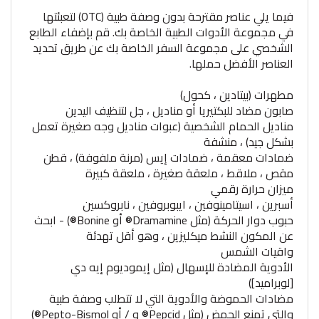
فيما يلي عناصر مقترحة بدون وصفة طبية (OTC) لتعبئتها
في مجموعة الأدوات الطبية الخاصة بك. قم بإضفاء الطابع
الشخصي على مجموعة السفر الخاصة بك عن طريق تحديد
العناصر الأفضل حملها.
مطهرات (بيتادين ، كحول)
صابون مضاد للبكتيريا أو مناديل ، جل لتنظيف اليدين
مناديل الحمام الشخصية (عبوات مناديل وجه صغيرة تعمل
بشكل جيد) ، منشفة
ضمادات معقمة ، ضمادات إيس (مرنة ملفوفة) ، قطن
مقص ، ملاقط ، ملعقة صغيرة ، ملعقة كبيرة
ميزان حرارة رقمي
أسبرين ، اسيتامينوفين ، ايبوبروفين ، نابروكسين
حبوب دوار الحركة (مثل Dramamine® أو Bonine®) - ابحث
عن المكون النشط ميكليزين ، وهو أقل تهدئة
واقيات الشمس
الأدوية المضادة للإسهال (مثل إيموديوم إيه دي
[لوبراميد])
مضادات الحموضة والأدوية التي لا تتطلب وصفة طبية
والتي تمنع الحمض (مثل Pepcid® و / أو Pepto-Bismol®)