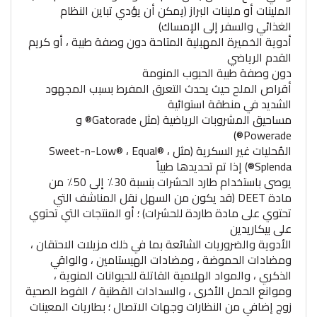
الملينات أو ملينات البراز (يمكن أن يؤدي تباين النظام
الغذائي والسفر إلى الإمساك)
أدوية الخميرة المهبلية المتاحة دون وصفة طبية ، أو كريم
القدم الرياضي
دون وصفة طبية الحبوب المنومة
أقراص الملح حيث يحدث التعرق المفرط بسبب المجهود
الشديد في منطقة استوائية
مساحيق المشروبات الرياضية (مثل Gatorade® و
Powerade®)
المُحليات غير السكرية (مثل Sweet-n-Low® ، Equal® ،
Splenda®) إذا تم تحديدها طبياً
يوصى باستخدام طارد الحشرات بنسبة 30٪ إلى 50٪ من
مادة DEET (قد يكون من السهل نقل المناشف التي
تحتوي على مادة طاردة للحشرات) ؛ أو المنتجات التي تحتوي
على بيكاريدين
الأدوية والضروريات الشائعة بما في ذلك مزيلات الاحتقان ،
ومضادات الحموضة ، ومضادات الهيستامين ، والواقي
الذكري ، والمواد الهلامية القاتلة للحيوانات المنوية ،
وموانع الحمل الأخرى ، والسدادات القطنية / الفوط الصحية
زوج إضافي من النظارات وجهات الاتصال ؛ بطاريات المعينات