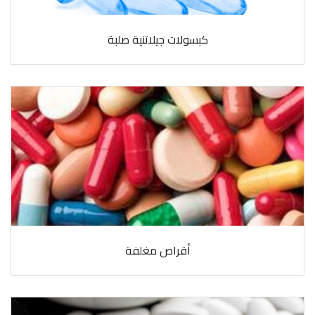
كبسولات جيلاتنية صلبة
أقراص مغلفة