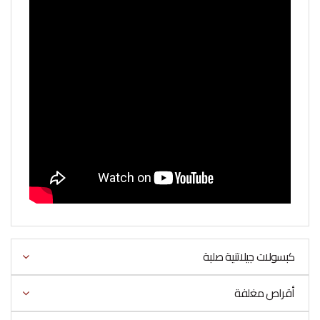
كبسولات جيلاتنية صلبة
أقراص مغلفة