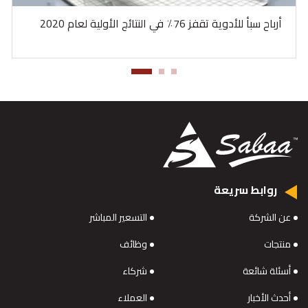
أرباح سبأ للأدوية تقفز 76٪ في النتائج الأولية لعام 2020
روابط سريعة
عن الشركة
التسعير المباشر
منتجات
وظائف
أسئلة شائعة
شركاء
أحدث الأخبار
العملاء